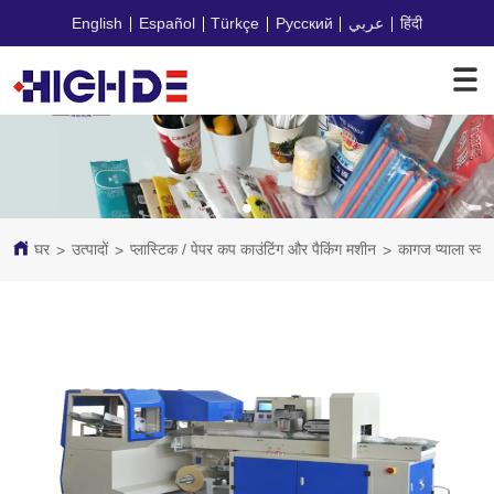
English
Español
Türkçe
Русский
عربي
हिंदी
घर
उत्पादों
प्लास्टिक / पेपर कप काउंटिंग और पैकिंग मशीन
कागज प्याला स्व
>
>
>